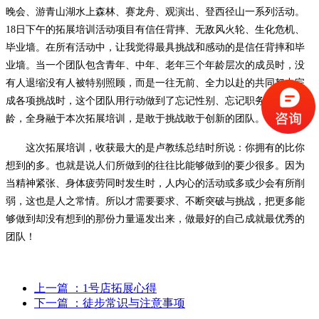
晚会、游青山湖水上森林、赛龙舟、观演出、登西径山一系列活动。
18日下午的拓展培训活动项目有信任背摔、无敌风火轮、生化危机、
毕业墙。在所有活动中，让我觉得最具挑战和感动的是信任背摔和毕
业墙。当一个团队包含青年、中年、老年三个年龄层次的成员时，没
有人退缩没有人被特别照顾，而是一往无前、全力以赴的共同努力完
成各项挑战时，这个团队用行动做到了忘记性别、忘记职务、忘记年
龄，全身融于本次拓展培训，是敢于挑战敢于创新的团队。
这次拓展培训，收获最大的是卢教练总结时所说：你拥有的比你
想到的多。也就是说人们所做到的往往比能够做到的要少很多。因为
当精神紧张、身体疲劳同时发生时，人内心的活动或多或少会有所削
弱，这也是人之常情。所以才需要要求、不断突破与挑战，把更多能
够做到却没有想到的那份力量逼发出来，做最好的自己成就最优秀的
团队！
上一篇
：1号店拓展心得
下一篇
：徒步常识与注意事项