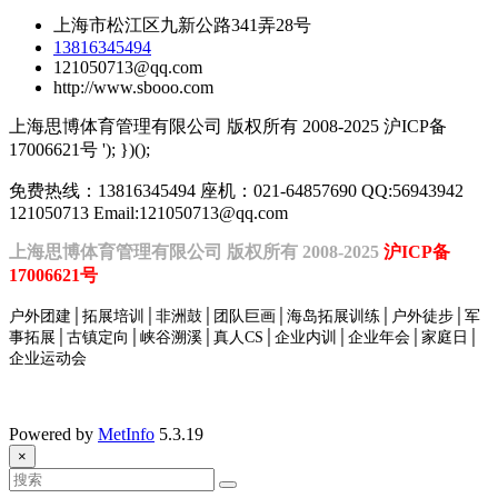
上海市松江区九新公路341弄28号
13816345494
121050713@qq.com
http://www.sbooo.com
上海思博体育管理有限公司 版权所有 2008-2025 沪ICP备
17006621号
'); })();
免费热线：13816345494 座机：021-64857690 QQ:56943942
121050713 Email:121050713@qq.com
上海思博体育管理有限公司 版权所有 2008-2025
沪ICP备
17006621号
户外团建│拓展培训│非洲鼓│团队巨画│海岛拓展训练│户外徒步│军
事拓展│古镇定向│峡谷溯溪│真人
CS│企业内训│企业年会│家庭日│
企业运动会
Powered by
MetInfo
5.3.19
×