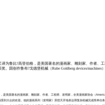
erg），又译为鲁比?高登伯格，是美国著名的漫画家、雕刻家、作者、工程师、发明
作鲁布?戈德堡机械（Rube Goldberg devices/machine
高登伯格，是美国著名的漫画家、雕刻家、作者、工程师、发明家，全美漫画家协会（American Nat
chines）系列漫画受到大众的欢迎。他的漫画系列《发明家》异想天开地表达用复杂机械完