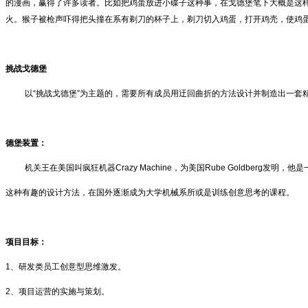
的漫画，赢得了许多读者。比如把鸡蛋放进小碟子这种事，在戈德堡笔下大概是这
火。猴子被枪声吓得把头撞在系有剃刀的杯子上，剃刀切入鸡蛋，打开鸡壳，使鸡
挑战戈德堡
以“挑战戈德堡”为主题的，需要所有成员用迂回曲折的方法设计并制造出一
德堡装置：
机关王在美国叫疯狂机器Crazy Machine，为美国Rube Goldberg
这种有趣的设计方法，在国外逐渐成为大学机械系所或是训练创意思考的课程。
项目目标：
1、研发类员工创意型思维激发。
2、项目运营的实施与策划。