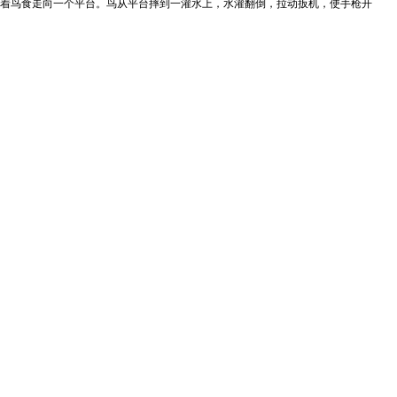
着鸟食走向一个平台。鸟从平台摔到一灌水上，水灌翻倒，拉动扳机，使手枪开