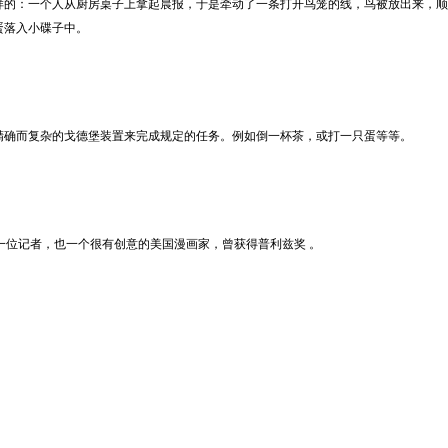
样的：一个人从厨房桌子上拿起晨报，于是牵动了一条打开鸟笼的线，鸟被放出来，顺
蛋落入小碟子中。
套精确而复杂的戈德堡装置来完成规定的任务。例如倒一杯茶，或打一只蛋等等。
发明，他是一位记者，也一个很有创意的美国漫画家，曾获得普利兹奖 。