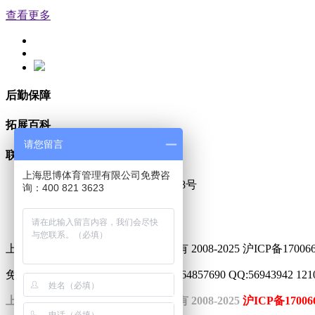
查看更多
后勤保障
拓展百科
请您留言
联系我们
上海思博体育管理有限公司免费咨
上海市松江区九新公路341弄28号
询：400 821 3623
13816345494
121050713@qq.com
http://www.sbooo.com
上海思博体育管理有限公司 版权所有 2008-2025 沪ICP备17006
免费热线：13816345494 座机：021-64857690 QQ:56943942 121050
上海思博体育管理有限公司 版权所有 2008-2025
沪ICP备17006