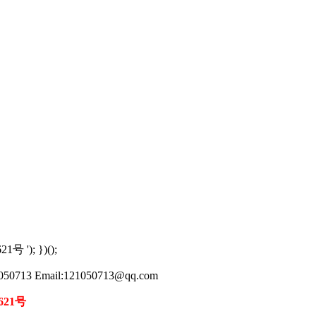
621号
'); })();
713 Email:121050713@qq.com
621号