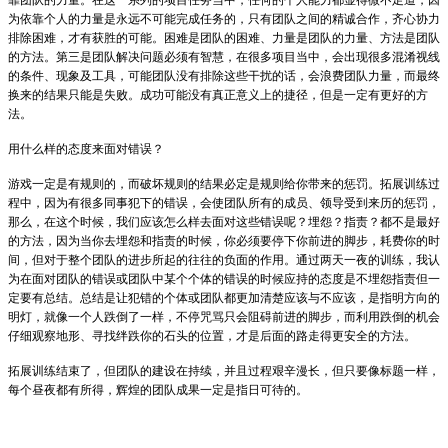
为依靠个人的力量是永远不可能完成任务的，只有团队之间的精诚合作，齐心协力
排除困难，才有获胜的可能。困难是团队的困难、力量是团队的力量、方法是团队
的方法。第三是团队解决问题必须有智慧，在很多项目当中，会出现很多混淆视线
的条件、现象及工具，可能团队没有排除这些干扰的话，会浪费团队力量，而最终
换来的结果只能是失败。成功可能没有真正意义上的捷径，但是一定有更好的方
法。
用什么样的态度来面对错误？
游戏一定是有规则的，而破坏规则的结果必定是规则给你带来的惩罚。拓展训练过
程中，因为有很多同事犯下的错误，会使团队所有的成员、领导受到来历的惩罚，
那么，在这个时候，我们应该怎么样去面对这些错误呢？埋怨？指责？都不是最好
的方法，因为当你去埋怨和指责的时候，你必须要停下你前进的脚步，耗费你的时
间，但对于整个团队的进步所起的往往的负面的作用。通过两天一夜的训练，我认
为在面对团队的错误或团队中某个个体的错误的时候应持的态度是不埋怨指责但一
定要有总结。总结是让犯错的个体或团队都更加清楚应该与不应该，是指明方向的
明灯，就像一个人跌倒了一样，不停咒骂只会阻碍前进的脚步，而利用跌倒的机会
仔细观察地形、寻找绊跌你的石头的位置，才是后面的路走得更安全的方法。
拓展训练结束了，但团队的建设在持续，并且过程艰辛漫长，但只要像标题一样，
每个昼夜都有所得，辉煌的团队成果一定是指日可待的。