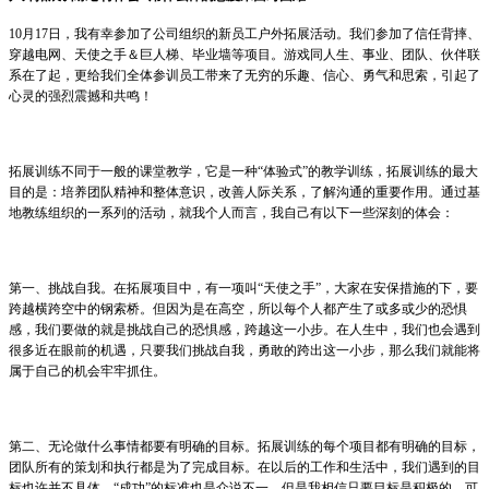
10
月
17日，我有幸参加了公司组织的新员工户外拓展活动。我们参加了信任背摔、
穿越电网、天使之手＆巨人梯、毕业墙等项目。游戏同人生、事业、团队、伙伴联
系在了起，更给我们全体参训员工带来了无穷的乐趣、信心、勇气和思索，引起了
心灵的强烈震撼和共鸣！
拓展训练不同于一般的课堂教学，它是一种
“体验式”的教学训练，拓展训练的最大
目的是：培养团队精神和整体意识，改善人际关系，了解沟通的重要作用。通过基
地教练组织的一系列的活动，就我个人而言，我自己有以下一些深刻的体会：
第一、挑战自我。在拓展项目中，有一项叫
“天使之手”，大家在安保措施的下，要
跨越横跨空中的钢索桥。但因为是在高空，所以每个人都产生了或多或少的恐惧
感，我们要做的就是挑战自己的恐惧感，跨越这一小步。在人生中，我们也会遇到
很多近在眼前的机遇，只要我们挑战自我，勇敢的跨出这一小步，那么我们就能将
属于自己的机会牢牢抓住。
第二、无论做什么事情都要有明确的目标。拓展训练的每个项目都有明确的目标，
团队所有的策划和执行都是为了完成目标。在以后的工作和生活中，我们遇到的目
标也许并不具体，
“成功”的标准也是众说不一，但是我相信只要目标是积极的，可