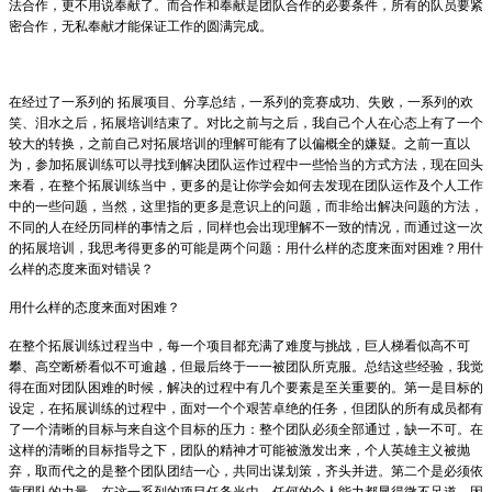
法合作，更不用说奉献了。而合作和奉献是团队合作的必要条件，所有的队员要紧
密合作，无私奉献才能保证工作的圆满完成。
在经过了一系列的
拓展项目、分享总结，一系列的竞赛成功、失败，一系列的欢
笑、泪水之后，拓展培训结束了。对比之前与之后，我自己个人在心态上有了一个
较大的转换，之前自己对拓展培训的理解可能有了以偏概全的嫌疑。之前一直以
为，参加拓展训练可以寻找到解决团队运作过程中一些恰当的方式方法，现在回头
来看，在整个拓展训练当中，更多的是让你学会如何去发现在团队运作及个人工作
中的一些问题，当然，这里指的更多是意识上的问题，而非给出解决问题的方法，
不同的人在经历同样的事情之后，同样也会出现理解不一致的情况，而通过这一次
的拓展培训，我思考得更多的可能是两个问题：用什么样的态度来面对困难？用什
么样的态度来面对错误？
用什么样的态度来面对困难？
在整个拓展训练过程当中，每一个项目都充满了难度与挑战，巨人梯看似高不可
攀、高空断桥看似不可逾越，但最后终于一一被团队所克服。总结这些经验，我觉
得在面对团队困难的时候，解决的过程中有几个要素是至关重要的。第一是目标的
设定，在拓展训练的过程中，面对一个个艰苦卓绝的任务，但团队的所有成员都有
了一个清晰的目标与来自这个目标的压力：整个团队必须全部通过，缺一不可。在
这样的清晰的目标指导之下，团队的精神才可能被激发出来，个人英雄主义被抛
弃，取而代之的是整个团队团结一心，共同出谋划策，齐头并进。第二个是必须依
靠团队的力量。在这一系列的项目任务当中，任何的个人能力都显得微不足道，因